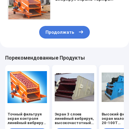
выход линейной
стабилизированной более
высокий
Продолжать
Порекомендованные Продукты
Точный фильтруя
Экран 3 слоев
Высокий филь
экран контроля
линейный вибрируя,
экран малош
линейный вибрируя,
высокочастотный
20-100Т
минируя вибрируя
вибрируя экран
эффективнос