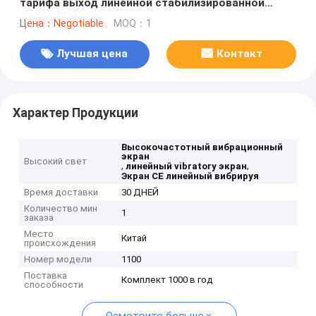
тарифа выход линейной стабилизированной
более высокий
Цена：Negotiable
MOQ：1
Лучшая цена
Контакт
Характер Продукции
Высокочастотный вибрационный
экран
Высокий свет
,
,
линейный vibratory экран
Экран CE линейный вибрируя
Время доставки
30 ДНЕЙ
Количество мин
1
заказа
Место
Китай
происхождения
Номер модели
1100
Поставка
Комплект 1000 в год
способности