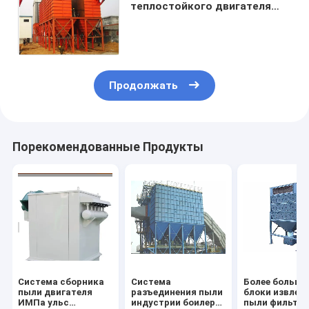
теплостойкого двигателя
ИМПа ульс промышленный с
системой защиты
цедильного мешка
Продолжать
Порекомендованные Продукты
Система сборника
Система
Более больши
пыли двигателя
разъединения пыли
блоки извлеч
ИМПа ульс
индустрии боилера,
пыли фильтру