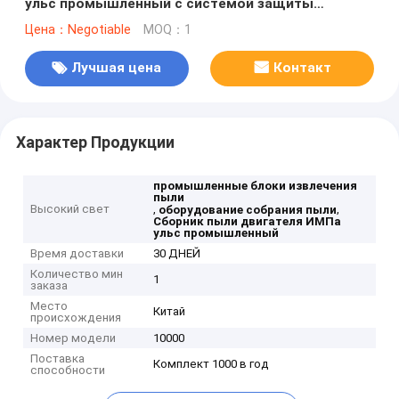
ульс промышленный с системой защиты
цедильного мешка
Цена：Negotiable
MOQ：1
Лучшая цена
Контакт
Характер Продукции
промышленные блоки извлечения
пыли
Высокий свет
,
,
оборудование собрания пыли
Сборник пыли двигателя ИМПа
ульс промышленный
Время доставки
30 ДНЕЙ
Количество мин
1
заказа
Место
Китай
происхождения
Номер модели
10000
Поставка
Комплект 1000 в год
способности